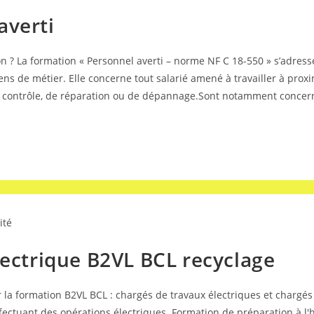
averti
 ? La formation « Personnel averti – norme NF C 18-550 » s’adress
iens de métier. Elle concerne tout salarié amené à travailler à pr
e contrôle, de réparation ou de dépannage.Sont notamment concern
ité
lectrique B2VL BCL recyclage
a formation B2VL BCL : chargés de travaux électriques et chargés d
ectuant des opérations électriques. Formation de préparation à l'h