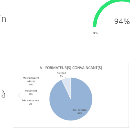
in
94
%
0%
 à