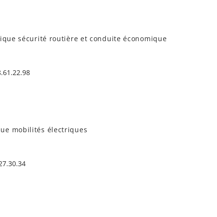
gique sécurité routière et conduite économique
8.61.22.98
ue mobilités électriques
27.30.34