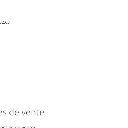
32.63
es de vente
nerales-de-vente/