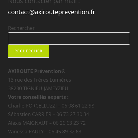
Nous contacter par mail :
contact@axirouteprevention.fr
Rechercher
RECHERCHER
AXIROUTE Prévention®
13 rue des Frères Lumières
38230 TIGNIEU-JAMEYZIEU
Votre conseillés experts :
Charlie PORCELLUZZI – 06 08 61 22 98
Sébastien CARRIER – 06 73 27 30 34
Alexis MAIGNAUT – 06 26 63 23 72
Vanessa PAULY – 06 45 89 32 63