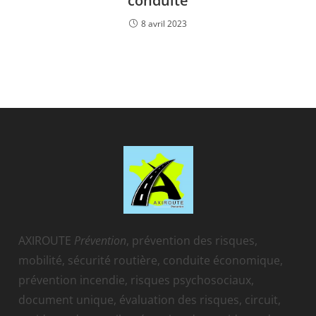
conduite
8 avril 2023
AXIROUTE
Prévention
, prévention des risques,
mobilité, sécurité routière, conduite économique,
prévention incendie, risques psychosociaux,
document unique, évaluation des risques, circuit,