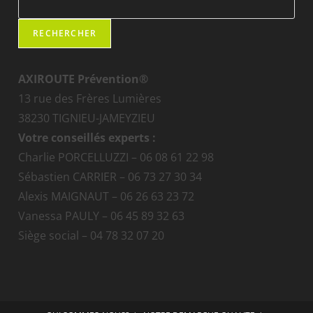
RECHERCHER
AXIROUTE Prévention®
13 rue des Frères Lumières
38230 TIGNIEU-JAMEYZIEU
Votre conseillés experts :
Charlie PORCELLUZZI – 06 08 61 22 98
Sébastien CARRIER – 06 73 27 30 34
Alexis MAIGNAUT – 06 26 63 23 72
Vanessa PAULY – 06 45 89 32 63
Siège social – 04 78 32 07 20